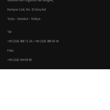
İstanbul Deri Organize San Bölgesi,
Kumpas Cad, No: 32 Giriş Kat
Tuzla – İstanbul – Türkiye
Tel:
+90 (216) 488 71 24 / +90 (216) 488 50 30
Faks:
+90 (216) 394 09 80
E-mail:
info@civtas.com
Civtaş Cıvata İmalat San. ve Tic. A.Ş. © 2007 - 2017