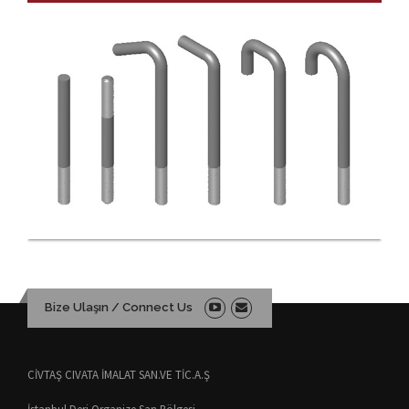
Bize Ulaşın / Connect Us
CİVTAŞ CIVATA İMALAT SAN.VE TİC.A.Ş