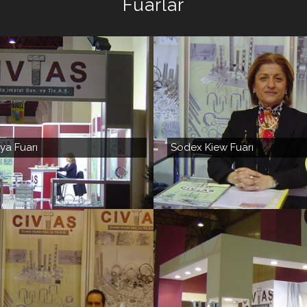
Fuarlar
ya Fuarı
Sodex Kiew Fuarı