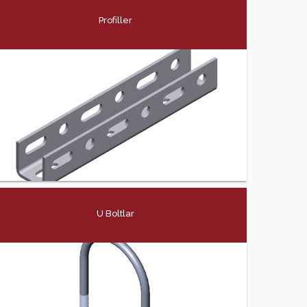
Profiller
U Boltlar