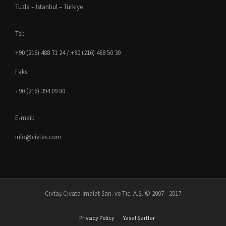
Tuzla – İstanbul – Türkiye
Tel:
+90 (216) 488 71 24 / +90 (216) 488 50 30
Faks:
+90 (216) 394 09 80
E-mail:
info@civtas.com
Civtaş Cıvata İmalat San. ve Tic. A.Ş. © 2007 - 2017
Privacy Policy
Yasal Şartlar