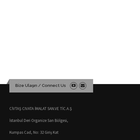
Bize Ulaşın / Connect Us
CİVTAŞ CIVATA İMALAT SAN.VE TİC.A.Ş
İstanbul Deri Organize San Bölgesi,
Kumpas Cad, No: 32 Giriş Kat