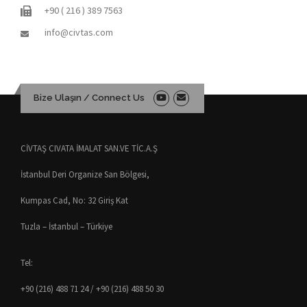
+90 ( 216 ) 389 7563
info@civtas.com
Bize Ulaşın / Connect Us
CİVTAŞ CIVATA İMALAT SAN.VE TİC.A.Ş
İstanbul Deri Organize San Bölgesi,
Kumpas Cad, No: 32 Giriş Kat
Tuzla – İstanbul – Türkiye
Tel:
+90 (216) 488 71 24 / +90 (216) 488 50 30