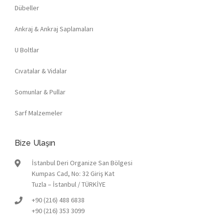
Dübeller
Ankraj & Ankraj Saplamaları
U Boltlar
Cıvatalar & Vidalar
Somunlar & Pullar
Sarf Malzemeler
Bize Ulaşın
İstanbul Deri Organize San Bölgesi
Kumpas Cad, No: 32 Giriş Kat
Tuzla – İstanbul / TÜRKİYE
+90 (216) 488 6838
+90 (216) 353 3099