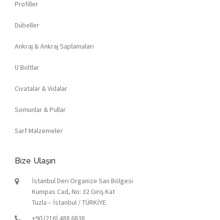
Profiller
Dübeller
Ankraj & Ankraj Saplamaları
U Boltlar
Cıvatalar & Vidalar
Somunlar & Pullar
Sarf Malzemeler
Bize Ulaşın
İstanbul Deri Organize San Bölgesi
Kumpas Cad, No: 32 Giriş Kat
Tuzla – İstanbul / TÜRKİYE
+90 (216) 488 6838