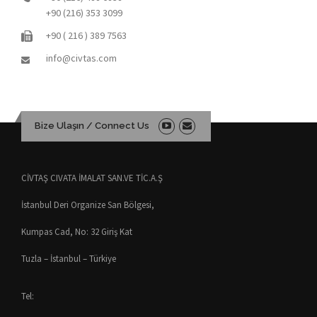
+90 (216) 353 3099
+90 ( 216 ) 389 7563
info@civtas.com
Bize Ulaşın / Connect Us
CİVTAŞ CIVATA İMALAT SAN.VE TİC.A.Ş
İstanbul Deri Organize San Bölgesi,
Kumpas Cad, No: 32 Giriş Kat
Tuzla – İstanbul – Türkiye
Tel: