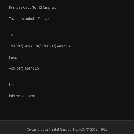
Kumpas Cad, No: 32 Giriş Kat
Tuzla – İstanbul – Türkiye
Tel:
+90 (216) 488 71 24 / +90 (216) 488 50 30
Faks:
+90 (216) 394 09 80
E-mail:
info@civtas.com
Civtaş Cıvata İmalat San. ve Tic. A.Ş. © 2007 - 2017