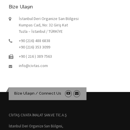
Bize Ulaşın
İstanbul Deri Organize San Bölgesi
Kumpas Cad, No: 32 Giriş Kat
Tuzla – İstanbul / TÜRKİYE
+90 (216) 488 6838
+90 (216) 353 3099
+90 ( 216 ) 389 7563
info@civtas.com
Bize Ulaşın / Connect Us
CİVTAŞ CIVATA İMALAT SAN.VE TİC.A.Ş
İstanbul Deri Organize San Bölgesi,