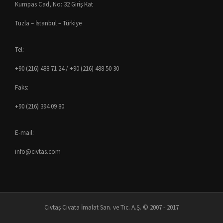
Kumpas Cad, No: 32 Giriş Kat
Tuzla – İstanbul – Türkiye
Tel:
+90 (216) 488 71 24 / +90 (216) 488 50 30
Faks:
+90 (216) 394 09 80
E-mail:
info@civtas.com
Civtaş Cıvata İmalat San. ve Tic. A.Ş. © 2007 - 2017