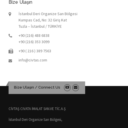
Bize Ulaşın
İstanbul Deri Organize San Bölgesi
Kumpas Cad, No: 32 Giriş Kat
Tuzla – İstanbul / TÜRKİYE
+90 (216) 488 6838
+90 (216) 353 3099
+90 ( 216 ) 389 7563
info@civtas.com
Bize Ulaşın / Connect Us
CİVTAŞ CIVATA İMALAT SAN.VE TİC.A.Ş
İstanbul Deri Organize San Bölgesi,