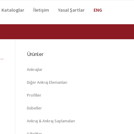
Kataloglar
İletişim
Yasal Şartlar
ENG
Ürünler
Ankrajlar
Diğer Ankraj Elemanları
Profiller
Dübeller
Ankraj & Ankraj Saplamaları
U Boltlar