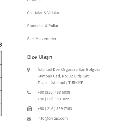
h
Cıvatalar & Vidalar
Somunlar & Pullar
Sarf Malzemeler
Bize Ulaşın
İstanbul Deri Organize San Bölgesi
Kumpas Cad, No: 32 Giriş Kat
Tuzla – İstanbul / TÜRKİYE
+90 (216) 488 6838
+90 (216) 353 3099
+90 ( 216 ) 389 7563
info@civtas.com