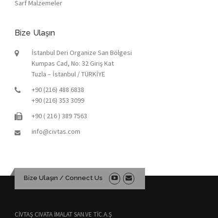
Sarf Malzemeler
Bize Ulaşın
İstanbul Deri Organize San Bölgesi
Kumpas Cad, No: 32 Giriş Kat
Tuzla – İstanbul / TÜRKİYE
+90 (216) 488 6838
+90 (216) 353 3099
+90 ( 216 ) 389 7563
info@civtas.com
Bize Ulaşın / Connect Us
CİVTAŞ CIVATA İMALAT SAN.VE TİC.A.Ş