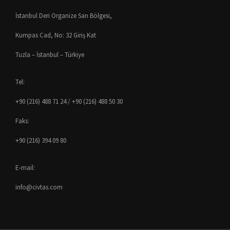
İstanbul Deri Organize San Bölgesi,
Kumpas Cad, No: 32 Giriş Kat
Tuzla – İstanbul – Türkiye
Tel:
+90 (216) 488 71 24 / +90 (216) 488 50 30
Faks:
+90 (216) 394 09 80
E-mail:
info@civtas.com