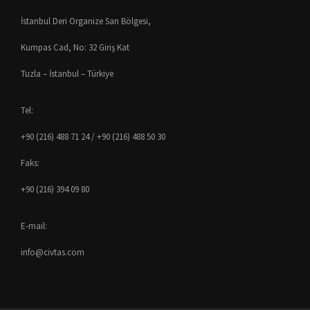
İstanbul Deri Organize San Bölgesi,
Kumpas Cad, No: 32 Giriş Kat
Tuzla – İstanbul – Türkiye
Tel:
+90 (216) 488 71 24 / +90 (216) 488 50 30
Faks:
+90 (216) 394 09 80
E-mail:
info@civtas.com