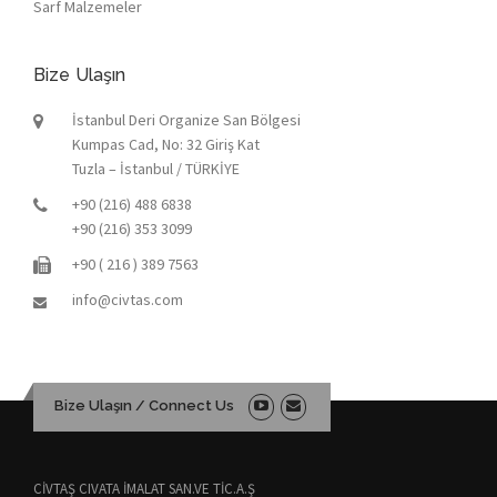
Sarf Malzemeler
Bize Ulaşın
İstanbul Deri Organize San Bölgesi
Kumpas Cad, No: 32 Giriş Kat
Tuzla – İstanbul / TÜRKİYE
+90 (216) 488 6838
+90 (216) 353 3099
+90 ( 216 ) 389 7563
info@civtas.com
Bize Ulaşın / Connect Us
CİVTAŞ CIVATA İMALAT SAN.VE TİC.A.Ş