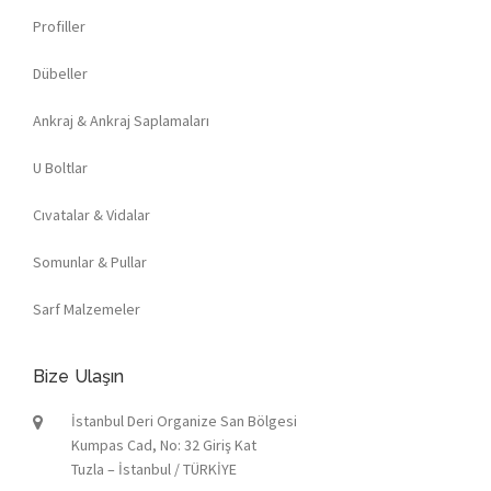
Profiller
Dübeller
Ankraj & Ankraj Saplamaları
U Boltlar
Cıvatalar & Vidalar
Somunlar & Pullar
Sarf Malzemeler
Bize Ulaşın
İstanbul Deri Organize San Bölgesi
Kumpas Cad, No: 32 Giriş Kat
Tuzla – İstanbul / TÜRKİYE