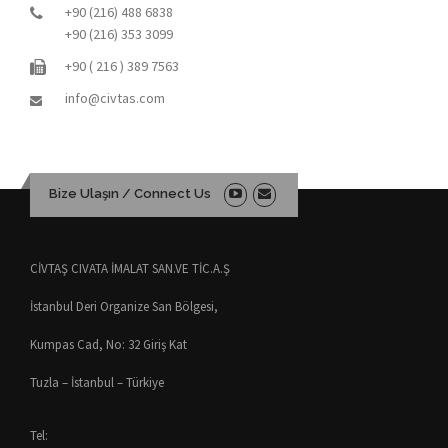
+90 (216) 488 6838
+90 (216) 353 3099
+90 ( 216 ) 389 7563
info@civtas.com
Bize Ulaşın / Connect Us
CİVTAŞ CIVATA İMALAT SAN.VE TİC.A.Ş
İstanbul Deri Organize San Bölgesi,
Kumpas Cad, No: 32 Giriş Kat
Tuzla – İstanbul – Türkiye
Tel: